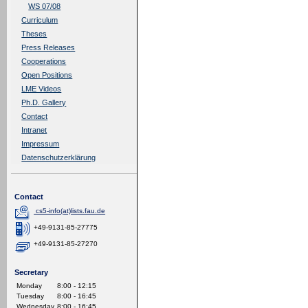
WS 07/08
Curriculum
Theses
Press Releases
Cooperations
Open Positions
LME Videos
Ph.D. Gallery
Contact
Intranet
Impressum
Datenschutzerklärung
Contact
cs5-info(at)lists.fau.de
+49-9131-85-27775
+49-9131-85-27270
Secretary
Monday
8:00 - 12:15
Tuesday
8:00 - 16:45
Wednesday
8:00 - 16:45