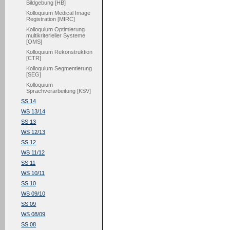
Bildgebung [HB]
Kolloquium Medical Image
Registration [MIRC]
Kolloquium Optimierung
multikriterieller Systeme
[OMS]
Kolloquium Rekonstruktion
[CTR]
Kolloquium Segmentierung
[SEG]
Kolloquium
Sprachverarbeitung [KSV]
SS 14
WS 13/14
SS 13
WS 12/13
SS 12
WS 11/12
SS 11
WS 10/11
SS 10
WS 09/10
SS 09
WS 08/09
SS 08