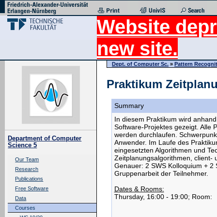
Website depr
new site.
Dept. of Computer Sc.
»
Pattern Recogni
Praktikum Zeitplan
Summary
In diesem Praktikum wird anhand
Software-Projektes gezeigt. Alle
werden durchlaufen. Schwerpunkt 
Department of Computer
Anwender. Im Laufe des Praktik
Science 5
eingesetzten Algorithmen und Tec
Zeitplanungsalgorithmen, client
Our Team
Genauer: 2 SWS Kolloquium + 2 
Research
Gruppenarbeit der Teilnehmer.
Publications
Dates & Rooms:
Free Software
Thursday, 16:00 - 19:00; Room:
Data
Courses