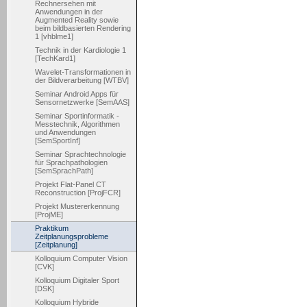
Rechnersehen mit
Anwendungen in der
Augmented Reality sowie
beim bildbasierten Rendering
1 [vhblme1]
Technik in der Kardiologie 1
[TechKard1]
Wavelet-Transformationen in
der Bildverarbeitung [WTBV]
Seminar Android Apps für
Sensornetzwerke [SemAAS]
Seminar Sportinformatik -
Messtechnik, Algorithmen
und Anwendungen
[SemSportInf]
Seminar Sprachtechnologie
für Sprachpathologien
[SemSprachPath]
Projekt Flat-Panel CT
Reconstruction [ProjFCR]
Projekt Mustererkennung
[ProjME]
Praktikum
Zeitplanungsprobleme
[Zeitplanung]
Kolloquium Computer Vision
[CVK]
Kolloquium Digitaler Sport
[DSK]
Kolloquium Hybride