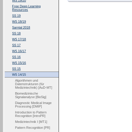
WS 19/20
Free Deep Learning
Resources
SS 19
WS 18/19
Sarntal 2018
SS 18
WS 17/18
SS 17
WS 16/17
SS 16
WS 15/16
SS 15
WS 14/15
Algorithmen und
Datenstrukturen (für
Medizintechnik) [AuD-MT]
Biomedizinische
Signalanalyse [BioSig]
Diagnostic Medical Image
Processing [DMIP]
Introduction to Pattern
Recognition [IntroPR]
Medizintechnik I [MT1]
Pattern Recognition [PR]