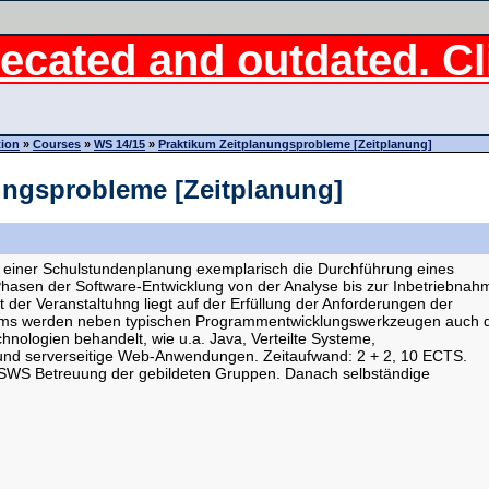
ecated and outdated. Cli
tion
»
Courses
»
WS 14/15
»
Praktikum Zeitplanungsprobleme [Zeitplanung]
ungsprobleme [Zeitplanung]
 einer Schulstundenplanung exemplarisch die Durchführung eines
 Phasen der Software-Entwicklung von der Analyse bis zur Inbetriebnah
der Veranstaltuhng liegt auf der Erfüllung der Anforderungen der
ums werden neben typischen Programmentwicklungswerkzeugen auch d
hnologien behandelt, wie u.a. Java, Verteilte Systeme,
- und serverseitige Web-Anwendungen. Zeitaufwand: 2 + 2, 10 ECTS.
SWS Betreuung der gebildeten Gruppen. Danach selbständige