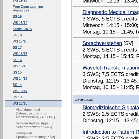
Mittwoch, 12:15 - 13:4
WS 19/20
Free Deep Learning
Resources
Diagnostic Medical Ima
SS 19
3 SWS; 5 ECTS credits
WS 18/19
Mittwoch, 14:15 - 15:00
Sarntal 2018
Montag, 10:15 - 11:45; 
SS 18
WS 17/18
Sprachverstehen
[SV]
SS 17
2 SWS; 5 ECTS credits
WS 16/17
Montag, 14:15 - 15:45;
SS 16
WS 15/16
Wavelet-Transformatione
SS 15
3 SWS; 7,5 ECTS credit
WS 14/15
Dienstag, 12:15 - 13:4
SS 14
Montag, 10:15 - 11:45;
WS 13/14
SS 13
Exercises
WS 12/13
Biomedizinische Signal
Algorithmen und
2 SWS; 2,5 ECTS credit
Datenstrukturen (für
Medizintechnik) [AuD-MT]
Dienstag, 12:15 - 13:45
Seminar Android Apps für
Sensornetzwerke [AAS]
Introduction to Pattern 
Kolloquium
Sprachverarbeitung [KSV]
1 SWS; 2,5 ECTS credit