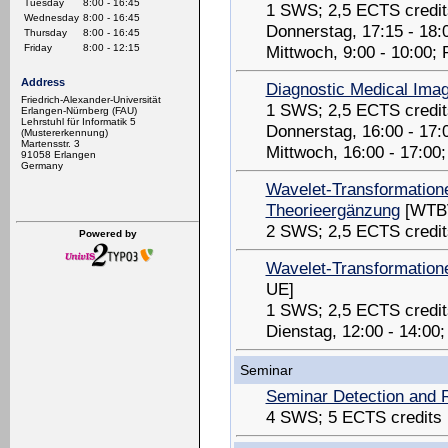
Tuesday
8:00 - 16:45
1 SWS; 2,5 ECTS credit
Wednesday
8:00 - 16:45
Donnerstag, 17:15 - 18
Thursday
8:00 - 16:45
Mittwoch, 9:00 - 10:00;
Friday
8:00 - 12:15
Address
Diagnostic Medical Ima
Friedrich-Alexander-Universität
1 SWS; 2,5 ECTS credit
Erlangen-Nürnberg (FAU)
Lehrstuhl für Informatik 5
Donnerstag, 16:00 - 17
(Mustererkennung)
Martensstr. 3
Mittwoch, 16:00 - 17:00
91058 Erlangen
Germany
Wavelet-Transformatione
Theorieergänzung
[WTB
2 SWS; 2,5 ECTS credit
Powered by
Wavelet-Transformatione
UE]
1 SWS; 2,5 ECTS credit
Dienstag, 12:00 - 14:00
Seminar
Seminar Detection and 
4 SWS; 5 ECTS credits