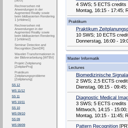
[SEG]
4 SWS; 5 ECTS credits
Rechnersehen mit
Montag, 16:15 - 17:45; 
Anwendungen in der
Augmented Reality sowie
beim bildbasierten Rendering
1 [vhblme1]
Praktikum
Rechnersehen mit
Praktikum Zeitplanungs
Anwendungen in der
Augmented Reality sowie
10 SWS; 10 ECTS credi
beim bildbasierten Rendering
2 [vhblme2]
Donnerstag, 16:00 - 19
Seminar Detection and
Recognition [SemDR]
Wavelet-Transformationen in
der Bildverarbeitung [WTBV]
Master Informatik
Projekt Zeitplanung
[ZeitplanProj]
Lectures
Praktikum
Biomedizinische Signal
Zeitplanungsprobleme
[Zeitplanung]
2 SWS; 2,5 ECTS credit
SS 12
Dienstag, 08:15 - 09:45
WS 11/12
Diagnostic Medical Ima
SS 11
WS 10/11
3 SWS; 5 ECTS credits
SS 10
Mittwoch, 14:15 - 15:00
WS 09/10
Montag, 10:15 - 11:45; 
SS 09
Pattern Recognition
[PR
WS 08/09