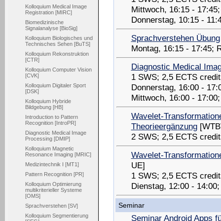
Kolloquium Medical Image
Mittwoch, 16:15 - 17:4
Registration [MIRC]
Donnerstag, 10:15 - 11:
Biomedizinische
Signalanalyse [BioSig]
Sprachverstehen Übung
Kolloquium Biologisches und
Technisches Sehen [BuTS]
Montag, 16:15 - 17:45;
Kolloquium Rekonstruktion
[CTR]
Diagnostic Medical Ima
Kolloquium Computer Vision
1 SWS; 2,5 ECTS credit
[CVK]
Donnerstag, 16:00 - 17
Kolloquium Digitaler Sport
[DSK]
Mittwoch, 16:00 - 17:00
Kolloquium Hybride
Bildgebung [HB]
Wavelet-Transformatione
Introduction to Pattern
Recognition [IntroPR]
Theorieergänzung
[WTB
Diagnostic Medical Image
2 SWS; 2,5 ECTS credit
Processing [DMIP]
Kolloquium Magnetic
Wavelet-Transformatione
Resonance Imaging [MRIC]
UE]
Medizintechnik I [MT1]
1 SWS; 2,5 ECTS credit
Pattern Recognition [PR]
Dienstag, 12:00 - 14:00
Kolloquium Optimierung
multikriterieller Systeme
[OMS]
Seminar
Sprachverstehen [SV]
Kolloquium Segmentierung
Seminar Android Apps f