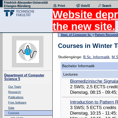
Website depr
the new site.
Dept. of Computer Sc.
»
Pattern Recogni
Courses in Winter 
Studiengänge:
B.Sc. Informatik
,
M.S
Bachelor Informatik
Lectures
Department of Computer
Science 5
Biomedizinische Signal
2 SWS; 2,5 ECTS credit
Our Team
Dienstag, 08:15 - 09:45
Research
Publications
Introduction to Pattern 
Free Software
3 SWS; 5 ECTS credits
Data
Dienstag, 10:15 - 11:45
Courses