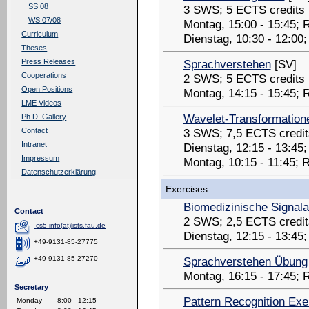
SS 08
3 SWS; 5 ECTS credits
WS 07/08
Montag, 15:00 - 15:45;
Curriculum
Dienstag, 10:30 - 12:00
Theses
Sprachverstehen
[SV]
Press Releases
Cooperations
2 SWS; 5 ECTS credits
Open Positions
Montag, 14:15 - 15:45;
LME Videos
Wavelet-Transformatione
Ph.D. Gallery
3 SWS; 7,5 ECTS credit
Contact
Intranet
Dienstag, 12:15 - 13:4
Impressum
Montag, 10:15 - 11:45;
Datenschutzerklärung
Exercises
Biomedizinische Signal
Contact
2 SWS; 2,5 ECTS credit
cs5-info(at)lists.fau.de
Dienstag, 12:15 - 13:45
+49-9131-85-27775
Sprachverstehen Übung
+49-9131-85-27270
Montag, 16:15 - 17:45;
Secretary
Pattern Recognition Exe
Monday
8:00 - 12:15