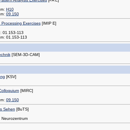
aum:
H10
aum:
09.150
e Processing Exercises
[IMIP E]
m: 01.153-113
um: 01.153-113
echnik
[SEM-3D-CAM]
ung
[KSV]
Colloquium
[MIRC]
aum:
09.150
es Sehen
[BuTS]
: Neurozentrum