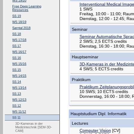
WS 19/20
Interventional Medical Imag
Free Deep Learning
1 SWS
Resources
Freitag, 10:00 - 11:00; Rau
SS 19
Dienstag, 12:00 - 12:45; Ra
WS 18/19
Sarntal 2018
Seminar
SS 18
Seminar Automatische Sprac
WS 17/18
2 SWS; 2,5 ECTS credits
Dienstag, 16:30 - 18:00; R
SS 17
WS 16/17
Hauptseminar
SS 16
3D-Kameras in der Medizint
WS 15/16
4 SWS; 5 ECTS credits
SS 15
WS 14/15
Praktikum
SS 14
Praktikum Zeitplanungsprob
WS 13/14
10 SWS; 10 ECTS credits
SS 13
Donnerstag, 16:00 - 18:00;
WS 12/13
SS 12
WS 11/12
Hauptstudium Dipl. Informatik
SS 11
Lectures
3D-Kameras in der
Medizintechnik [SEM-3D-
Computer Vision
[CV]
CAM]