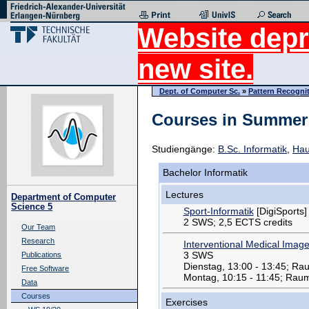
Website depr
new site.
Dept. of Computer Sc.
»
Pattern Recogni
Courses in Summer
Studiengänge:
B.Sc. Informatik
,
Hau
Bachelor Informatik
Lectures
Department of Computer
Science 5
Sport-Informatik
[DigiSports]
2 SWS; 2,5 ECTS credits
Our Team
Research
Interventional Medical Imag
3 SWS
Publications
Dienstag, 13:00 - 13:45; Ra
Free Software
Montag, 10:15 - 11:45; Rau
Data
Courses
Exercises