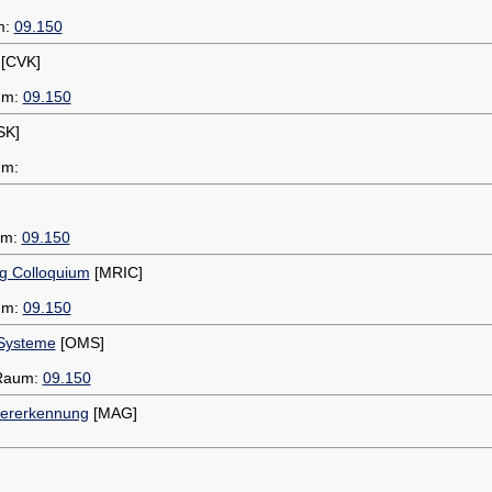
m:
09.150
[CVK]
aum:
09.150
SK]
um:
um:
09.150
g Colloquium
[MRIC]
aum:
09.150
r Systeme
[OMS]
 Raum:
09.150
tererkennung
[MAG]