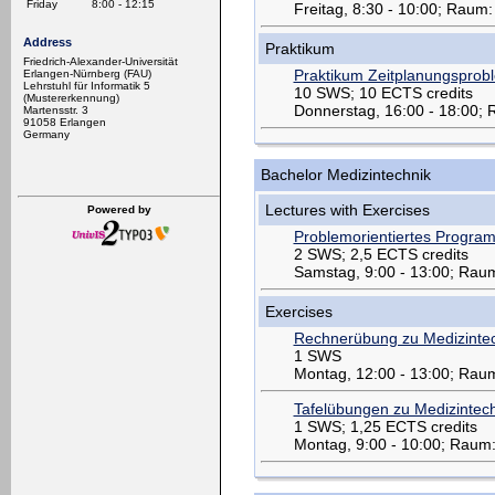
Friday
8:00 - 12:15
Freitag, 8:30 - 10:00; Raum
Address
Praktikum
Friedrich-Alexander-Universität
Praktikum Zeitplanungsprob
Erlangen-Nürnberg (FAU)
Lehrstuhl für Informatik 5
10 SWS; 10 ECTS credits
(Mustererkennung)
Donnerstag, 16:00 - 18:00;
Martensstr. 3
91058 Erlangen
Germany
Bachelor Medizintechnik
Lectures with Exercises
Powered by
Problemorientiertes Progr
2 SWS; 2,5 ECTS credits
Samstag, 9:00 - 13:00; Rau
Exercises
Rechnerübung zu Medizinte
1 SWS
Montag, 12:00 - 13:00; Rau
Tafelübungen zu Medizintec
1 SWS; 1,25 ECTS credits
Montag, 9:00 - 10:00; Raum