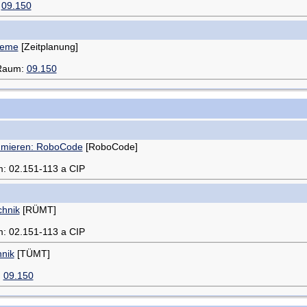
:
09.150
leme
[Zeitplanung]
 Raum:
09.150
ammieren: RoboCode
[RoboCode]
m: 02.151-113 a CIP
chnik
[RÜMT]
m: 02.151-113 a CIP
hnik
[TÜMT]
:
09.150