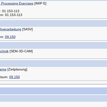
e Processing Exercises
[IMIP E]
m: 01.153-113
um: 01.153-113
hverarbeitung
[SASV]
aum:
09.150
echnik
[SEM-3D-CAM]
leme
[Zeitplanung]
 Raum:
09.150