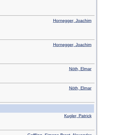
Hornegger, Joachim
Hornegger, Joachim
Nöth, Elmar
Nöth, Elmar
Kugler, Patrick
Gaffling, Simone
Brost, Alexander