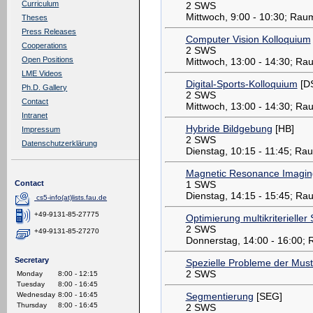
Curriculum
2 SWS
Mittwoch, 9:00 - 10:30; Rau
Theses
Press Releases
Computer Vision Kolloquium
Cooperations
2 SWS
Open Positions
Mittwoch, 13:00 - 14:30; R
LME Videos
Digital-Sports-Kolloquium
[D
Ph.D. Gallery
2 SWS
Contact
Mittwoch, 13:00 - 14:30; Ra
Intranet
Hybride Bildgebung
[HB]
Impressum
2 SWS
Datenschutzerklärung
Dienstag, 10:15 - 11:45; Ra
Magnetic Resonance Imagin
1 SWS
Contact
Dienstag, 14:15 - 15:45; R
cs5-info(at)lists.fau.de
+49-9131-85-27775
Optimierung multikriterielle
2 SWS
+49-9131-85-27270
Donnerstag, 14:00 - 16:00;
Secretary
Spezielle Probleme der Mus
2 SWS
Monday
8:00 - 12:15
Tuesday
8:00 - 16:45
Segmentierung
[SEG]
Wednesday
8:00 - 16:45
Thursday
8:00 - 16:45
2 SWS