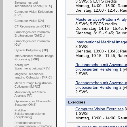
3 SWS; 5 ECTS credits
Biologisches und
Montag, 14:00 - 15:30; Rau
Technisches Sehen [BuTS]
Dienstag, 12:00 - 12:45; R
Computer Vision Kolloquium
[CVK]
Musteranalyse/Pattern Analy
Computer Vision [CV]
3 SWS; 5 ECTS credits
CT Reconstruction [CTR]
Donnerstag, 14:15 - 15:45;
Grundlagen der Informatik
Dienstag, 8:15 - 9:45; Raum
Ergänzungen [GdIErg]
Grundlagen der Informatik
Interventional Medical Imag
[GdI]
3 SWS
Hybride Bildgebung [HB]
Dienstag, 13:00 - 13:45; Ra
Montag, 10:15 - 11:45; Rau
Interventional Medical Image
Processing [IMIP]
Rechnersehen mit Anwendung
Kolloquium
Sprachverarbeitung [KSV]
bildbasierten Rendering 1
[v
2 SWS
Magnetic Resonance
Imaging Colloquium [MRIC]
Rechnersehen mit Anwendung
Medical Image Registration
Colloquium [MIRC]
bildbasierten Rendering 2
[v
2 SWS
Musteranalyse/Pattern
Analysis [PA]
Optimierung multikriterieller
Exercises
Systeme [OMS]
Computer Vision Exercises
[
Praktikum
1 SWS
Zeitplanungsprobleme
[Zeitplanung]
Montag, 13:00 - 14:00; Rau
Problemorientiertes
Programmieren: RoboCode
Übungen zu Musteranalyse/Pa