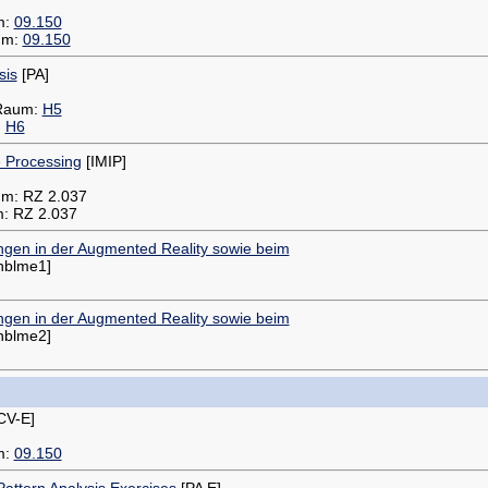
m:
09.150
aum:
09.150
sis
[PA]
 Raum:
H5
:
H6
e Processing
[IMIP]
um: RZ 2.037
m: RZ 2.037
en in der Augmented Reality sowie beim
hblme1]
en in der Augmented Reality sowie beim
hblme2]
CV-E]
m:
09.150
ttern Analysis Exercises
[PA E]