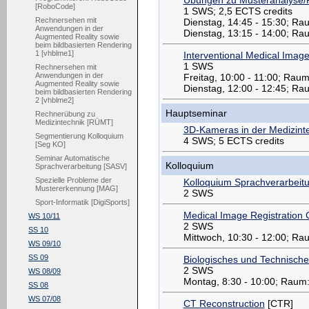
[RoboCode]
1 SWS; 2,5 ECTS credits
Rechnersehen mit
Dienstag, 14:45 - 15:30; R
Anwendungen in der
Dienstag, 13:15 - 14:00; R
Augmented Reality sowie
beim bildbasierten Rendering
1 [vhblme1]
Interventional Medical Imag
1 SWS
Rechnersehen mit
Anwendungen in der
Freitag, 10:00 - 11:00; Rau
Augmented Reality sowie
Dienstag, 12:00 - 12:45; Ra
beim bildbasierten Rendering
2 [vhblme2]
Hauptseminar
Rechnerübung zu
Medizintechnik [RÜMT]
3D-Kameras in der Medizint
Segmentierung Kolloquium
4 SWS; 5 ECTS credits
[Seg KO]
Seminar Automatische
Kolloquium
Sprachverarbeitung [SASV]
Spezielle Probleme der
Kolloquium Sprachverarbeit
Mustererkennung [MAG]
2 SWS
Sport-Informatik [DigiSports]
Medical Image Registration 
WS 10/11
2 SWS
SS 10
Mittwoch, 10:30 - 12:00; R
WS 09/10
SS 09
Biologisches und Technisch
2 SWS
WS 08/09
Montag, 8:30 - 10:00; Raum
SS 08
WS 07/08
CT Reconstruction
[CTR]