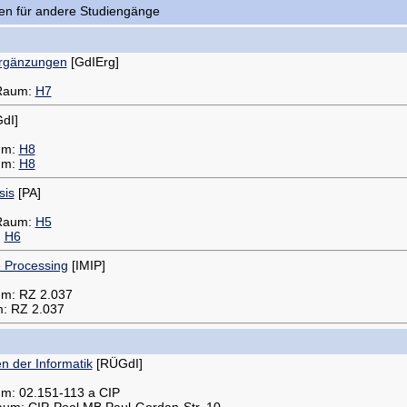
gen für andere Studiengänge
Ergänzungen
[GdIErg]
 Raum:
H7
dI]
aum:
H8
aum:
H8
sis
[PA]
 Raum:
H5
:
H6
e Processing
[IMIP]
um: RZ 2.037
m: RZ 2.037
 der Informatik
[RÜGdI]
um: 02.151-113 a CIP
aum: CIP-Pool MB Paul-Gordan-Str. 10