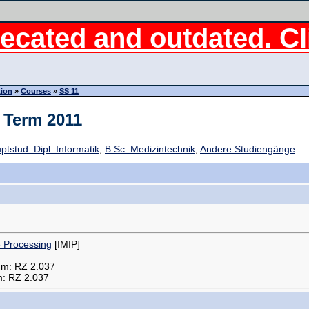
ecated and outdated. Cli
tion
»
Courses
»
SS 11
 Term 2011
ptstud. Dipl. Informatik
,
B.Sc. Medizintechnik
,
Andere Studiengänge
e Processing
[IMIP]
um: RZ 2.037
m: RZ 2.037