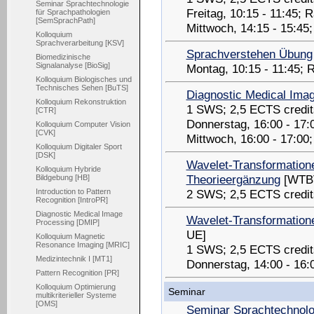
Seminar Sprachtechnologie
Freitag, 10:15 - 11:45;
für Sprachpathologien
[SemSprachPath]
Mittwoch, 14:15 - 15:45
Kolloquium
Sprachverarbeitung [KSV]
Sprachverstehen Übung
Biomedizinische
Signalanalyse [BioSig]
Montag, 10:15 - 11:45;
Kolloquium Biologisches und
Technisches Sehen [BuTS]
Diagnostic Medical Ima
Kolloquium Rekonstruktion
1 SWS; 2,5 ECTS credit
[CTR]
Donnerstag, 16:00 - 17
Kolloquium Computer Vision
[CVK]
Mittwoch, 16:00 - 17:00
Kolloquium Digitaler Sport
[DSK]
Wavelet-Transformatione
Kolloquium Hybride
Theorieergänzung
[WTB
Bildgebung [HB]
2 SWS; 2,5 ECTS credit
Introduction to Pattern
Recognition [IntroPR]
Diagnostic Medical Image
Wavelet-Transformatione
Processing [DMIP]
UE]
Kolloquium Magnetic
Resonance Imaging [MRIC]
1 SWS; 2,5 ECTS credit
Medizintechnik I [MT1]
Donnerstag, 14:00 - 16
Pattern Recognition [PR]
Kolloquium Optimierung
Seminar
multikriterieller Systeme
[OMS]
Seminar Sprachtechnolo