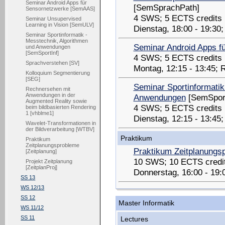
Seminar Android Apps für
[SemSprachPath]
Sensornetzwerke [SemAAS]
4 SWS; 5 ECTS credits
Seminar Unsupervised
Learning in Vision [SemULV]
Dienstag, 18:00 - 19:30
Seminar Sportinformatik -
Messtechnik, Algorithmen
Seminar Android Apps f
und Anwendungen
[SemSportInf]
4 SWS; 5 ECTS credits
Sprachverstehen [SV]
Montag, 12:15 - 13:45; 
Kolloquium Segmentierung
[SEG]
Seminar Sportinformatik
Rechnersehen mit
Anwendungen in der
Anwendungen
[SemSport
Augmented Reality sowie
4 SWS; 5 ECTS credits
beim bildbasierten Rendering
1 [vhblme1]
Dienstag, 12:15 - 13:45
Wavelet-Transformationen in
der Bildverarbeitung [WTBV]
Praktikum
Praktikum
Zeitplanungsprobleme
Praktikum Zeitplanungs
[Zeitplanung]
10 SWS; 10 ECTS credi
Projekt Zeitplanung
[ZeitplanProj]
Donnerstag, 16:00 - 19
SS 13
WS 12/13
SS 12
Master Informatik
WS 11/12
SS 11
Lectures