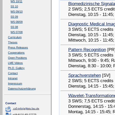
WS 10/11
Biomedizinische Signal
SS 10
2 SWS; 2,5 ECTS credit
WS 09/10
Dienstag, 10:15 - 11:45
SS 09
WS 08/09
Diagnostic Medical Ima
SS 08
3 SWS; 5 ECTS credits
WS 07/08
Dienstag, 10:15 - 11:45
Curriculum
Mittwoch, 10:15 - 11:45
Theses
Press Releases
Pattern Recognition
[PR
Cooperations
3 SWS; 5 ECTS credits
Open Positions
Mittwoch, 9:00 - 9:45; 
LME Videos
Dienstag, 8:30 - 10:00;
Ph.D. Gallery
Contact
Sprachverstehen
[SV]
Intranet
2 SWS; 5 ECTS credits
Impressum
Dienstag, 14:15 - 15:45
Datenschutzerklärung
Wavelet-Transformatione
3 SWS; 7,5 ECTS credit
Contact
Donnerstag, 14:15 - 15
cs5-info(at)lists.fau.de
Montag, 14:15 - 15:45; 
+49-9131-85-27775