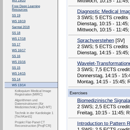
Mittwoch, 10:15 - 11:45
WS 19/20
Free Deep Learning
Resources
Diagnostic Medical Ima
SS 19
3 SWS; 5 ECTS credits
WS 18/19
Dienstag, 10:15 - 11:45
Sarntal 2018
Mittwoch, 10:15 - 11:45
SS 18
WS 17/18
Sprachverstehen
[SV]
SS 17
2 SWS; 5 ECTS credits
WS 16/17
Dienstag, 14:15 - 15:45
SS 16
WS 15/16
Wavelet-Transformatione
SS 15
3 SWS; 7,5 ECTS credit
WS 14/15
Donnerstag, 14:15 - 15
SS 14
Montag, 14:15 - 15:45; 
WS 13/14
Kolloquium Medical Image
Exercises
Registration [MIRC]
Biomedizinische Signal
Algorithmen und
Datenstrukturen (für
2 SWS; 2,5 ECTS credit
Medizintechnik) [AuD-MT]
Freitag, 10:15 - 11:45;
Technik in der Kardiologie 1
[TechKard1]
Introduction to Pattern 
Projekt Flat-Panel CT
Reconstruction [ProjFCR]
1 SWS; 2,5 ECTS credit