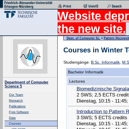
Website depr
the new site.
Dept. of Computer Sc.
»
Pattern Recogni
Courses in Winter 
Studiengänge:
B.Sc. Informatik
,
M.S
Bachelor Informatik
Lectures
Department of Computer
Science 5
Biomedizinische Signal
2 SWS; 2,5 ECTS credit
Our Team
Dienstag, 10:15 - 11:45
Research
Publications
Introduction to Pattern 
Free Software
3 SWS; 5 ECTS credits
Data
Dienstag, 10:15 - 11:45
Courses