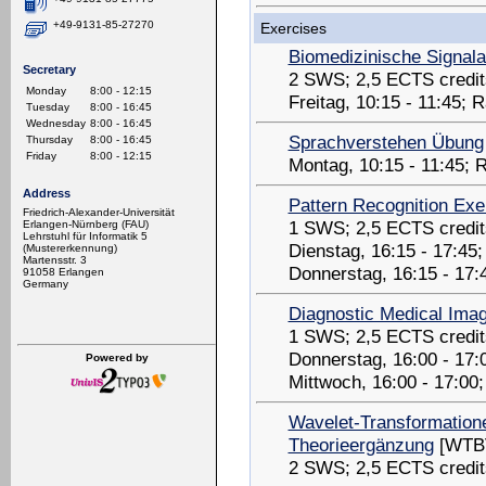
+49-9131-85-27270
Exercises
Biomedizinische Signal
Secretary
2 SWS; 2,5 ECTS credit
Monday
8:00 - 12:15
Freitag, 10:15 - 11:45;
Tuesday
8:00 - 16:45
Wednesday
8:00 - 16:45
Sprachverstehen Übung
Thursday
8:00 - 16:45
Friday
8:00 - 12:15
Montag, 10:15 - 11:45;
Address
Pattern Recognition Exe
Friedrich-Alexander-Universität
1 SWS; 2,5 ECTS credit
Erlangen-Nürnberg (FAU)
Lehrstuhl für Informatik 5
Dienstag, 16:15 - 17:45
(Mustererkennung)
Martensstr. 3
Donnerstag, 16:15 - 17
91058 Erlangen
Germany
Diagnostic Medical Ima
1 SWS; 2,5 ECTS credit
Donnerstag, 16:00 - 17
Powered by
Mittwoch, 16:00 - 17:00
Wavelet-Transformatione
Theorieergänzung
[WTB
2 SWS; 2,5 ECTS credit