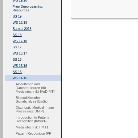
WS 19/20
Free Deep Learning
Resources
SS 19
WS 18/19
Sarntal 2018
SS 18
WS 17/18
SS 17
WS 16/17
SS 16
WS 15/16
SS 15
WS 14/15
Algorithmen und
Datenstrukturen (für
Medizintechnik) [AuD-MT]
Biomedizinische
Signalanalyse [BioSig]
Diagnostic Medical Image
Processing [DMIP]
Introduction to Pattern
Recognition [IntroPR]
Medizintechnik I [MT1]
Pattern Recognition [PR]