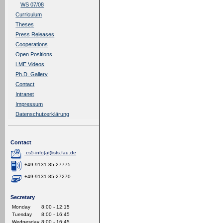
WS 07/08
Curriculum
Theses
Press Releases
Cooperations
Open Positions
LME Videos
Ph.D. Gallery
Contact
Intranet
Impressum
Datenschutzerklärung
Contact
cs5-info(at)lists.fau.de
+49-9131-85-27775
+49-9131-85-27270
Secretary
Monday
8:00 - 12:15
Tuesday
8:00 - 16:45
Wednesday
8:00 - 16:45