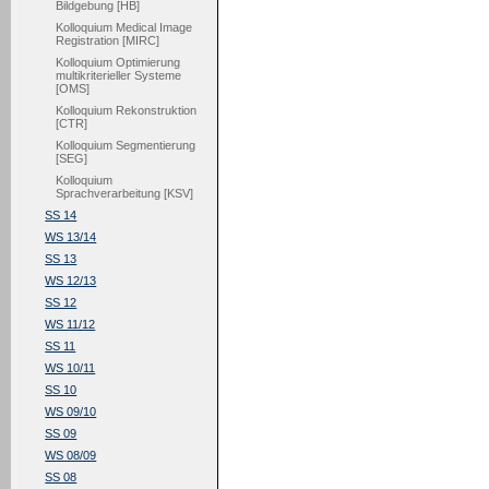
Bildgebung [HB]
Kolloquium Medical Image
Registration [MIRC]
Kolloquium Optimierung
multikriterieller Systeme
[OMS]
Kolloquium Rekonstruktion
[CTR]
Kolloquium Segmentierung
[SEG]
Kolloquium
Sprachverarbeitung [KSV]
SS 14
WS 13/14
SS 13
WS 12/13
SS 12
WS 11/12
SS 11
WS 10/11
SS 10
WS 09/10
SS 09
WS 08/09
SS 08