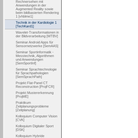
Rechnersehen mit
Anwendungen in der
Augmented Reality sowie
beim bildbasierten Rendering
1 [vhblme1]
Technik in der Kardiologie 1
[TechKard1]
Wavelet-Transformationen in
der Bildverarbeitung [WTBV]
Seminar Android Apps für
Sensornetzwerke [SemAAS]
Seminar Sportinformatik -
Messtechnik, Algorithmen
und Anwendungen
[SemSportInf]
Seminar Sprachtechnologie
für Sprachpathologien
[SemSprachPath]
Projekt Flat-Panel CT
Reconstruction [ProjFCR]
Projekt Mustererkennung
[ProjME]
Praktikum
Zeitplanungsprobleme
[Zeitplanung]
Kolloquium Computer Vision
[CVK]
Kolloquium Digitaler Sport
[DSK]
Kolloquium Hybride