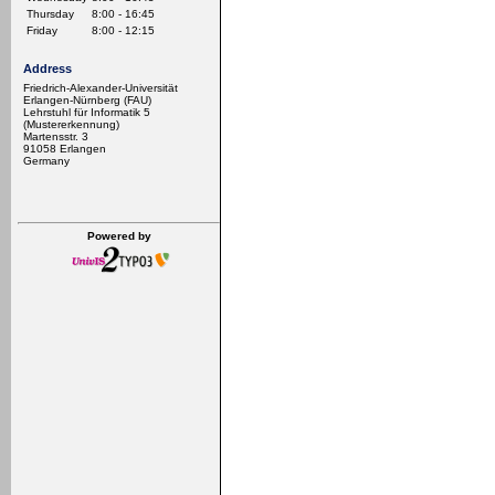
Thursday
8:00 - 16:45
Friday
8:00 - 12:15
Address
Friedrich-Alexander-Universität
Erlangen-Nürnberg (FAU)
Lehrstuhl für Informatik 5
(Mustererkennung)
Martensstr. 3
91058 Erlangen
Germany
Powered by