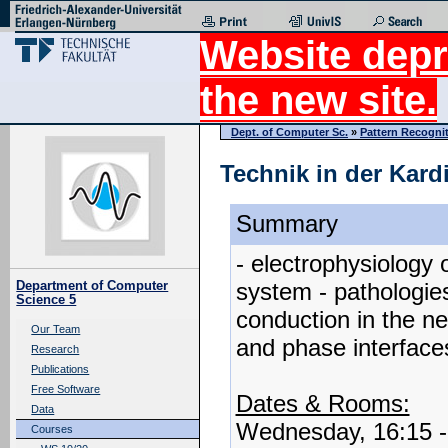
Website depr
the new site.
Dept. of Computer Sc.
»
Pattern Recogni
Technik in der Kard
Summary
- electrophysiology 
system - pathologies
Department of Computer
Science 5
conduction in the ne
Our Team
and phase interface
Research
Publications
Free Software
Dates & Rooms:
Data
Wednesday, 16:15 
Courses