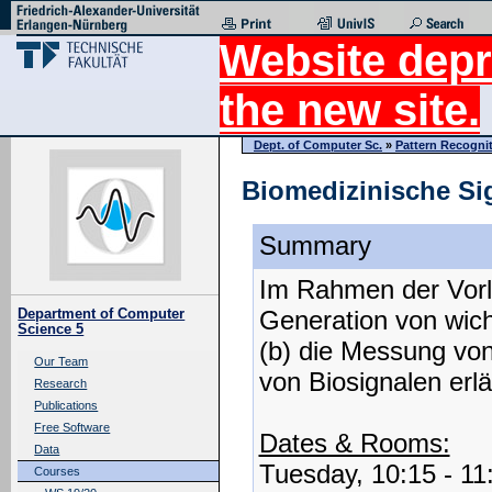
Website depr
the new site.
Dept. of Computer Sc.
»
Pattern Recogni
Biomedizinische Si
Summary
Im Rahmen der Vorl
Generation von wich
Department of Computer
Science 5
(b) die Messung von
Our Team
von Biosignalen erlä
Research
Publications
Free Software
Dates & Rooms:
Data
Tuesday, 10:15 - 1
Courses