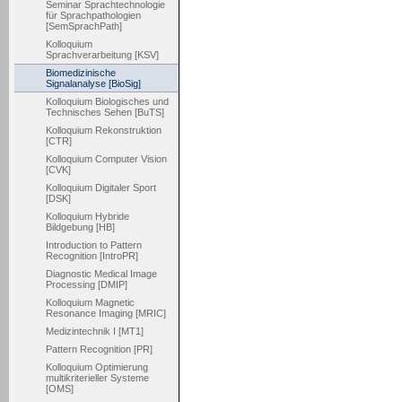
Seminar Sprachtechnologie
für Sprachpathologien
[SemSprachPath]
Kolloquium
Sprachverarbeitung [KSV]
Biomedizinische
Signalanalyse [BioSig]
Kolloquium Biologisches und
Technisches Sehen [BuTS]
Kolloquium Rekonstruktion
[CTR]
Kolloquium Computer Vision
[CVK]
Kolloquium Digitaler Sport
[DSK]
Kolloquium Hybride
Bildgebung [HB]
Introduction to Pattern
Recognition [IntroPR]
Diagnostic Medical Image
Processing [DMIP]
Kolloquium Magnetic
Resonance Imaging [MRIC]
Medizintechnik I [MT1]
Pattern Recognition [PR]
Kolloquium Optimierung
multikriterieller Systeme
[OMS]