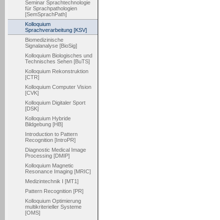
Seminar Sprachtechnologie
für Sprachpathologien
[SemSprachPath]
Kolloquium
Sprachverarbeitung [KSV]
Biomedizinische
Signalanalyse [BioSig]
Kolloquium Biologisches und
Technisches Sehen [BuTS]
Kolloquium Rekonstruktion
[CTR]
Kolloquium Computer Vision
[CVK]
Kolloquium Digitaler Sport
[DSK]
Kolloquium Hybride
Bildgebung [HB]
Introduction to Pattern
Recognition [IntroPR]
Diagnostic Medical Image
Processing [DMIP]
Kolloquium Magnetic
Resonance Imaging [MRIC]
Medizintechnik I [MT1]
Pattern Recognition [PR]
Kolloquium Optimierung
multikriterieller Systeme
[OMS]