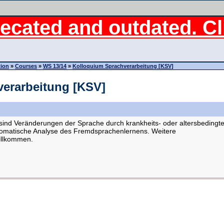
ecated and outdated. Cli
tion
»
Courses
»
WS 13/14
»
Kolloquium Sprachverarbeitung [KSV]
erarbeitung [KSV]
sind Veränderungen der Sprache durch krankheits- oder altersbedingt
tomatische Analyse des Fremdsprachenlernens. Weitere
illkommen.