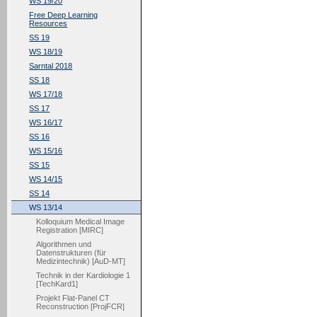
WS 19/20
Free Deep Learning
Resources
SS 19
WS 18/19
Sarntal 2018
SS 18
WS 17/18
SS 17
WS 16/17
SS 16
WS 15/16
SS 15
WS 14/15
SS 14
WS 13/14
Kolloquium Medical Image
Registration [MIRC]
Algorithmen und
Datenstrukturen (für
Medizintechnik) [AuD-MT]
Technik in der Kardiologie 1
[TechKard1]
Projekt Flat-Panel CT
Reconstruction [ProjFCR]