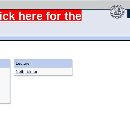
ck here for the
Lecturer
e
Nöth, Elmar