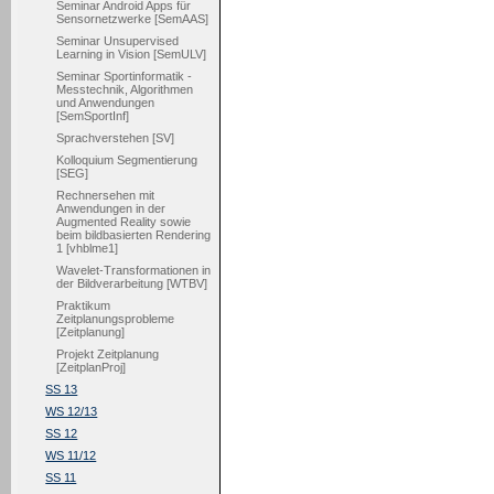
Seminar Android Apps für
Sensornetzwerke [SemAAS]
Seminar Unsupervised
Learning in Vision [SemULV]
Seminar Sportinformatik -
Messtechnik, Algorithmen
und Anwendungen
[SemSportInf]
Sprachverstehen [SV]
Kolloquium Segmentierung
[SEG]
Rechnersehen mit
Anwendungen in der
Augmented Reality sowie
beim bildbasierten Rendering
1 [vhblme1]
Wavelet-Transformationen in
der Bildverarbeitung [WTBV]
Praktikum
Zeitplanungsprobleme
[Zeitplanung]
Projekt Zeitplanung
[ZeitplanProj]
SS 13
WS 12/13
SS 12
WS 11/12
SS 11