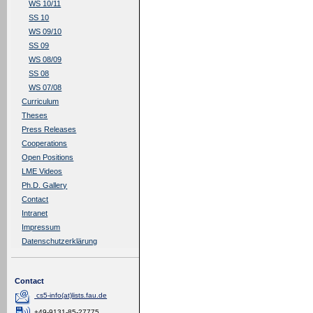
WS 10/11
SS 10
WS 09/10
SS 09
WS 08/09
SS 08
WS 07/08
Curriculum
Theses
Press Releases
Cooperations
Open Positions
LME Videos
Ph.D. Gallery
Contact
Intranet
Impressum
Datenschutzerklärung
Contact
cs5-info(at)lists.fau.de
+49-9131-85-27775