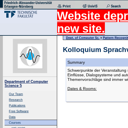
Website depr
new site.
Dept. of Computer Sc.
»
Pattern Recogni
Kolloquium Sprachv
Summary
Schwerpunkte der Veranstaltung 
Einflüsse, Dialogsysteme und au
Themenvorschläge sind immer w
Department of Computer
Science 5
Dates & Rooms:
Our Team
Research
Publications
Free Software
Data
Courses