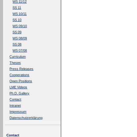
WS 11/12
SS 11
WS 10/11
SS 10
WS 09/10
SS 09
WS 08/09
SS 08
WS 07/08
Curriculum
Theses
Press Releases
Cooperations
Open Positions
LME Videos
Ph.D. Gallery
Contact
Intranet
Impressum
Datenschutzerklärung
Contact