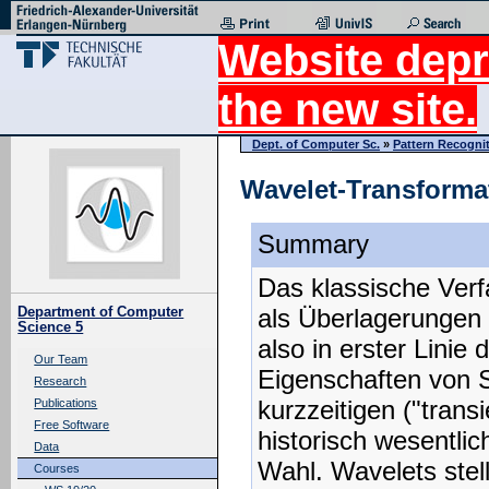
Website depr
the new site.
Dept. of Computer Sc.
»
Pattern Recogni
Wavelet-Transforma
Summary
Das klassische Verf
als Überlagerungen 
Department of Computer
Science 5
also in erster Linie
Our Team
Eigenschaften von S
Research
kurzzeitigen ("trans
Publications
Free Software
historisch wesentlic
Data
Wahl. Wavelets stel
Courses