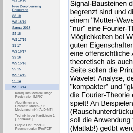
WS 19/20
Signal-Bausteinen d
Free Deep Learning
begrenzt sind und d
Resources
SS 19
einem "Mutter-Wave
WS 18/19
"nur" eine Fourier-T
Sarntal 2018
SS 18
Möglichkeiten bei W
WS 17/18
guten Eigenschaften 
SS 17
eine offensichtliche
WS 16/17
SS 16
theoretisch als auch
WS 15/16
Seite sollen die Pri
SS 15
WS 14/15
Wavelet-Analyse, de
SS 14
"kompakter" und "gl
WS 13/14
die Fourier-Theorie
Kolloquium Medical Image
Registration [MIRC]
spielt! An Beispiele
Algorithmen und
Datenstrukturen (für
(Rauschunterdrücku
Medizintechnik) [AuD-MT]
Technik in der Kardiologie 1
soll die Anwendung 
[TechKard1]
Projekt Flat-Panel CT
(Matlab!) geübt wer
Reconstruction [ProjFCR]