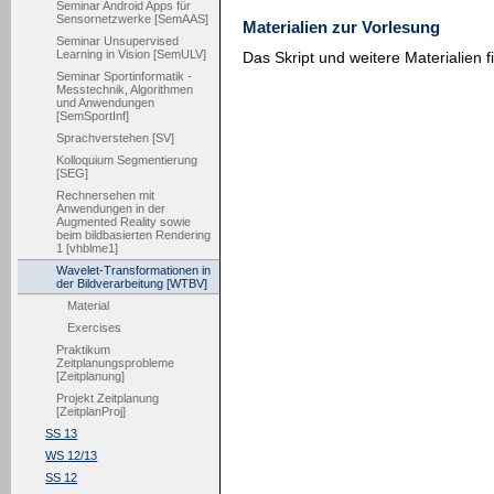
Seminar Android Apps für
Sensornetzwerke [SemAAS]
Materialien zur Vorlesung
Seminar Unsupervised
Learning in Vision [SemULV]
Das Skript und weitere Materialien f
Seminar Sportinformatik -
Messtechnik, Algorithmen
und Anwendungen
[SemSportInf]
Sprachverstehen [SV]
Kolloquium Segmentierung
[SEG]
Rechnersehen mit
Anwendungen in der
Augmented Reality sowie
beim bildbasierten Rendering
1 [vhblme1]
Wavelet-Transformationen in
der Bildverarbeitung [WTBV]
Material
Exercises
Praktikum
Zeitplanungsprobleme
[Zeitplanung]
Projekt Zeitplanung
[ZeitplanProj]
SS 13
WS 12/13
SS 12