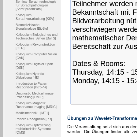
Teilnehmer werden n
Seminar Sprachtechnologie
für Sprachpathologien
[SemSprachPath]
Bekanntschaft mit F
Kolloquium
Bildverarbeitung nütz
Sprachverarbeitung [KSV]
Biomedizinische
verschwiegen werden
Signalanalyse [BioSig]
Kolloquium Biologisches und
mathematischer Denk
Technisches Sehen [BuTS]
Bereitschaft zur Au
Kolloquium Rekonstruktion
[CTR]
Kolloquium Computer Vision
[CVK]
Dates & Rooms:
Kolloquium Digitaler Sport
[DSK]
Thursday, 14:15 - 
Kolloquium Hybride
Bildgebung [HB]
Monday, 14:15 - 15
Introduction to Pattern
Recognition [IntroPR]
Diagnostic Medical Image
Processing [DMIP]
Kolloquium Magnetic
Resonance Imaging [MRIC]
Medizintechnik I [MT1]
Übungen zu Wavelet-Transformat
Pattern Recognition [PR]
Kolloquium Optimierung
Die Veranstaltung setzt sich aus 
multikriterieller Systeme
werden. Die Übungen finden alle zw
[OMS]