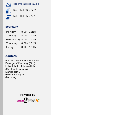
cs5-info(at)lists.fau.de
+49-9131-85-27775
+49-9131-85-27270
Secretary
Monday
8:00 - 12:15
Tuesday
8:00 - 16:45
Wednesday
8:00 - 16:45
Thursday
8:00 - 16:45
Friday
8:00 - 12:15
Address
Friedrich-Alexander-Universität
Erlangen-Nürnberg (FAU)
Lehrstuhl für Informatik 5
(Mustererkennung)
Martensstr. 3
91058 Erlangen
Germany
Powered by